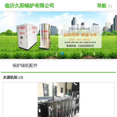
临沂久阳锅炉有限公司
导航 ↑↓
锅炉辅机配件
水源机组-(3)