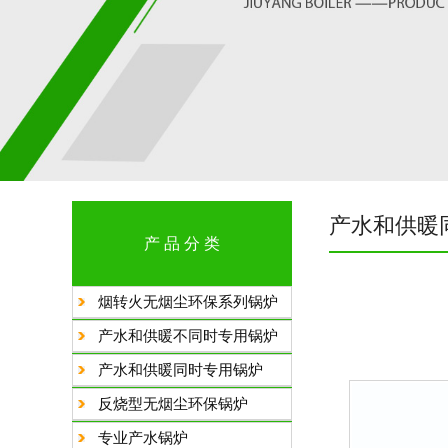
产水和供暖
产 品 分 类
烟转火无烟尘环保系列锅炉
产水和供暖不同时专用锅炉
产水和供暖同时专用锅炉
反烧型无烟尘环保锅炉
专业产水锅炉