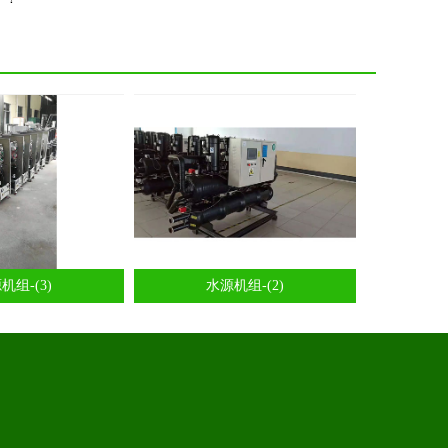
机组-(3)
水源机组-(2)