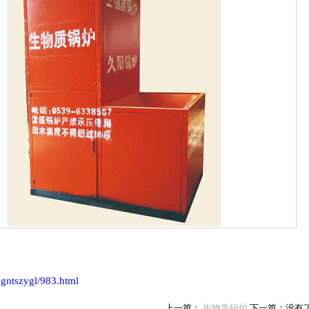
hgntszygl/983.html
上一篇：
生物质锅炉
下一篇：没有